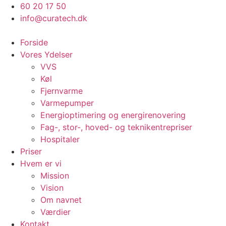
Videre
60 20 17 50
til
info@curatech.dk
indhold
Forside
Vores Ydelser
VVS
Køl
Fjernvarme
Varmepumper
Energioptimering og energirenovering
Fag-, stor-, hoved- og teknikentrepriser
Hospitaler
Priser
Hvem er vi
Mission
Vision
Om navnet
Værdier
Kontakt